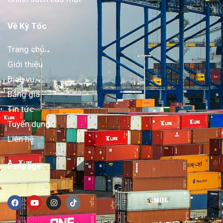
Về Kỳ Tốc
Trang chủ
Giới thiệu
Dịch vụ
Bảng giá
Tin tức
Tuyển dụng
Liên hệ
Fanpage