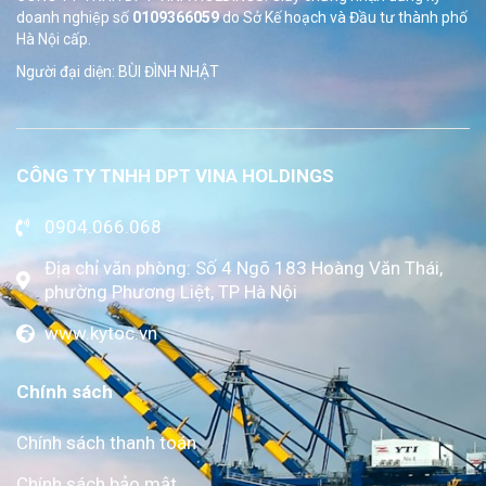
doanh nghiệp số
0109366059
do Sở
Kế hoạch và Đầu tư thành phố
Hà Nội cấp.
Người đại diện: BÙI ĐÌNH NHẬT
CÔNG TY TNHH DPT VINA HOLDINGS
0904.066.068
Địa chỉ văn phòng: Số 4 Ngõ 183 Hoàng Văn Thái,
phường Phương Liệt, TP Hà Nội
www.kytoc.vn
Chính sách
Chính sách thanh toán
Chính sách bảo mật