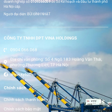
doanh nghiệp số
0109366059
do Sở
Kế hoạch và Đầu tư thành phố
Hà Nội cấp.
Người đại diện: BÙI ĐÌNH NHẬT
CÔNG TY TNHH DPT VINA HOLDINGS
0904.066.068
Địa chỉ văn phòng: Số 4 Ngõ 183 Hoàng Văn Thái,
phường Phương Liệt, TP Hà Nội
www.kytoc.vn
Chính sách
Chính sách thanh toán
Chính sách bảo mật