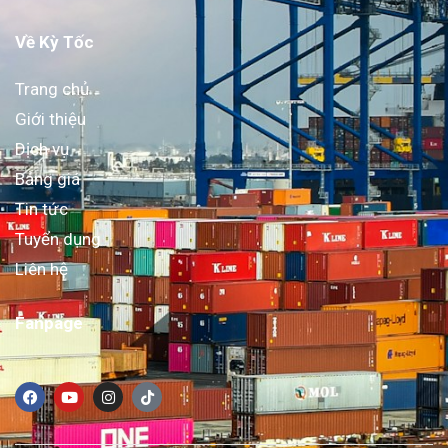
Về Kỳ Tốc
Trang chủ
Giới thiệu
Dịch vụ
Bảng giá
Tin tức
Tuyển dụng
Liên hệ
Fanpage