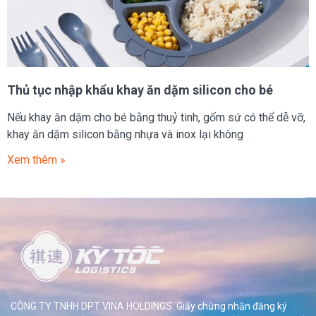
Thủ tục nhập khẩu khay ăn dặm silicon cho bé
Nếu khay ăn dặm cho bé bằng thuỷ tinh, gốm sứ có thể dễ vỡ,
khay ăn dặm silicon bằng nhựa và inox lại không
Xem thêm »
CÔNG TY TNHH DPT VINA HOLDINGS. Giấy chứng nhận đăng ký