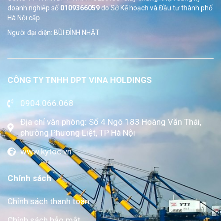
doanh nghiệp số
0109366059
do Sở
Kế hoạch và Đầu tư thành phố
Hà Nội cấp.
Người đại diện: BÙI ĐÌNH NHẬT
CÔNG TY TNHH DPT VINA HOLDINGS
0904.066.068
Địa chỉ văn phòng: Số 4 Ngõ 183 Hoàng Văn Thái,
phường Phương Liệt, TP Hà Nội
www.kytoc.vn
Chính sách
Chính sách thanh toán
Chính sách bảo mật