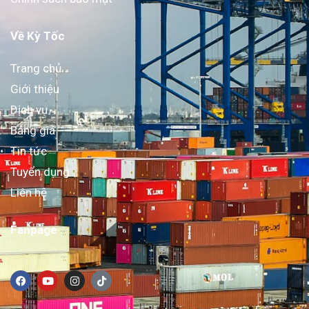
Về Kỳ Tốc
Trang chủ
Giới thiệu
Dịch vụ
Bảng giá
Tin tức
Tuyển dụng
Liên hệ
Fanpage