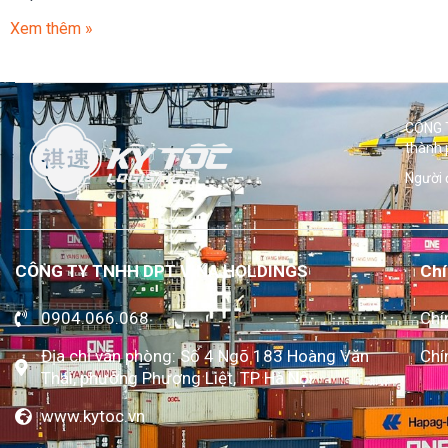
Xem thêm »
CÔNG T
thành 
Người 
CÔNG TY TNHH DPT VINA HOLDINGS
Chí
0904.066.068
Chí
Địa chỉ văn phòng: Số 4 Ngõ 183 Hoàng Văn
Chí
Thái, phường Phương Liệt, TP Hà Nội
www.kytoc.vn