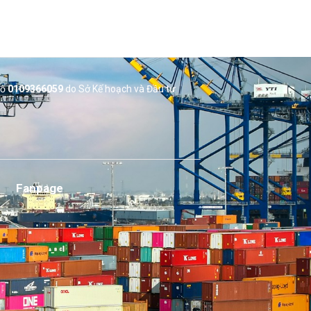
số
0109366059
do Sở
Kế hoạch và Đầu tư
Fanpage