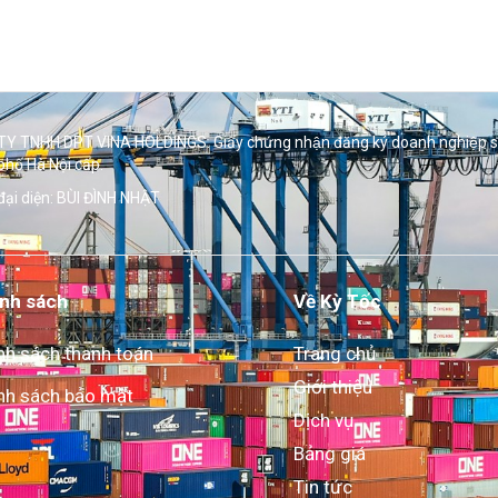
Y TNHH DPT VINA HOLDINGS. Giấy chứng nhận đăng ký doanh nghiệp 
phố Hà Nội cấp.
đại diện: BÙI ĐÌNH NHẬT
nh sách
Về Kỳ Tốc
nh sách thanh toán
Trang chủ
Giới thiệu
nh sách bảo mật
Dịch vụ
Bảng giá
Tin tức