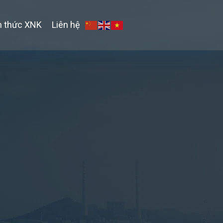
n thức XNK
Liên hệ