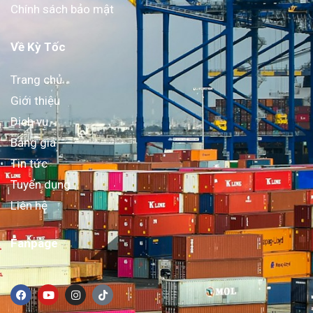
Chính sách bảo mật
Về Kỳ Tốc
Trang chủ
Giới thiệu
Dịch vụ
Bảng giá
Tin tức
Tuyển dụng
Liên hệ
Fanpage