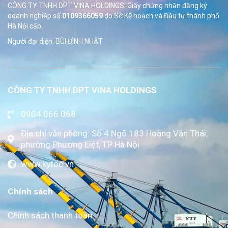
CÔNG TY TNHH DPT VINA HOLDINGS. Giấy chứng nhận đăng ký
doanh nghiệp số
0109366059
do Sở
Kế hoạch và Đầu tư thành phố
Hà Nội cấp.
Người đại diện: BÙI ĐÌNH NHẬT
CÔNG TY TNHH DPT VINA HOLDINGS
0904.066.068
Địa chỉ văn phòng: Số 4 Ngõ 183 Hoàng Văn Thái,
phường Phương Liệt, TP Hà Nội
www.kytoc.vn
Chính sách
Chính sách thanh toán