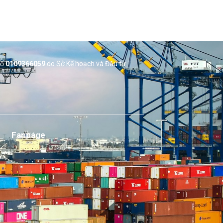
số
0109366059
do Sở
Kế hoạch và Đầu tư
Fanpage