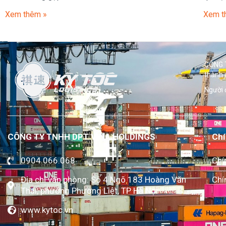
Xem thêm »
Xem t
CÔNG T
thành 
Người 
CÔNG TY TNHH DPT VINA HOLDINGS
Chí
0904.066.068
Chí
Địa chỉ văn phòng: Số 4 Ngõ 183 Hoàng Văn
Chí
Thái, phường Phương Liệt, TP Hà Nội
www.kytoc.vn