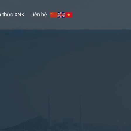
n thức XNK
Liên hệ