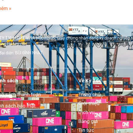
hêm »
Y TNHH DPT VINA HOLDINGS. Giấy chứng nhận đăng ký doanh nghiệp 
phố Hà Nội cấp.
đại diện: BÙI ĐÌNH NHẬT
nh sách
Về Kỳ Tốc
nh sách thanh toán
Trang chủ
Giới thiệu
nh sách bảo mật
Dịch vụ
Bảng giá
Tin tức