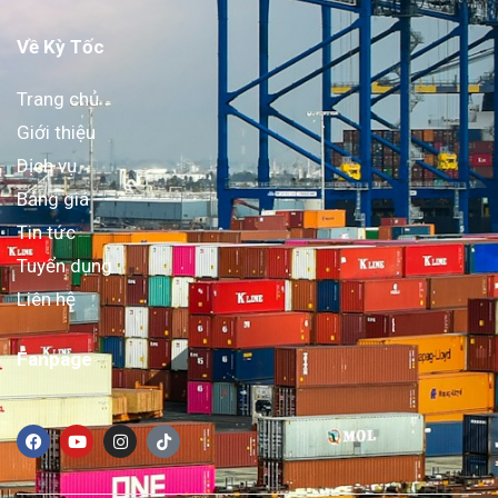
Về Kỳ Tốc
Trang chủ
Giới thiệu
Dịch vụ
Bảng giá
Tin tức
Tuyển dụng
Liên hệ
Fanpage