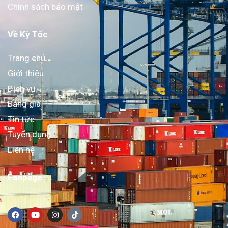
Chính sách bảo mật
Về Kỳ Tốc
Trang chủ
Giới thiệu
Dịch vụ
Bảng giá
Tin tức
Tuyển dụng
Liên hệ
Fanpage