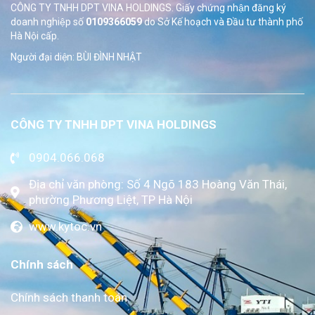
CÔNG TY TNHH DPT VINA HOLDINGS. Giấy chứng nhận đăng ký
doanh nghiệp số
0109366059
do Sở
Kế hoạch và Đầu tư thành phố
Hà Nội cấp.
Người đại diện: BÙI ĐÌNH NHẬT
CÔNG TY TNHH DPT VINA HOLDINGS
0904.066.068
Địa chỉ văn phòng: Số 4 Ngõ 183 Hoàng Văn Thái,
phường Phương Liệt, TP Hà Nội
www.kytoc.vn
Chính sách
Chính sách thanh toán