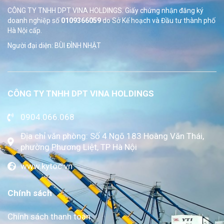
CÔNG TY TNHH DPT VINA HOLDINGS. Giấy chứng nhận đăng ký
doanh nghiệp số
0109366059
do Sở
Kế hoạch và Đầu tư thành phố
Hà Nội cấp.
Người đại diện: BÙI ĐÌNH NHẬT
CÔNG TY TNHH DPT VINA HOLDINGS
0904.066.068
Địa chỉ văn phòng: Số 4 Ngõ 183 Hoàng Văn Thái,
phường Phương Liệt, TP Hà Nội
www.kytoc.vn
Chính sách
Chính sách thanh toán