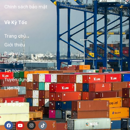
Chính sách bảo mật
Về Kỳ Tốc
Trang chủ
Giới thiệu
Dịch vụ
Bảng giá
Tin tức
Tuyển dụng
Liên hệ
Fanpage