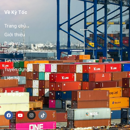
Về Kỳ Tốc
Trang chủ
Giới thiệu
Dịch vụ
Bảng giá
Tin tức
Tuyển dụng
Liên hệ
Fanpage