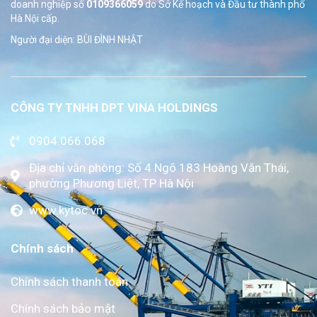
doanh nghiệp số
0109366059
do Sở
Kế hoạch và Đầu tư thành phố
Hà Nội cấp.
Người đại diện: BÙI ĐÌNH NHẬT
CÔNG TY TNHH DPT VINA HOLDINGS
0904.066.068
Địa chỉ văn phòng: Số 4 Ngõ 183 Hoàng Văn Thái,
phường Phương Liệt, TP Hà Nội
www.kytoc.vn
Chính sách
Chính sách thanh toán
Chính sách bảo mật