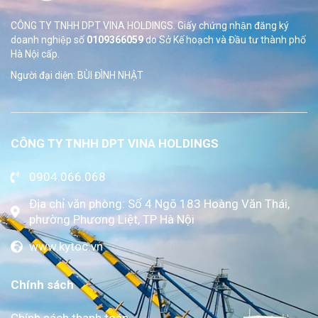
CÔNG TY TNHH DPT VINA HOLDINGS. Giấy chứng nhận đăng ký
doanh nghiệp số
0109366059
do Sở
Kế hoạch và Đầu tư thành phố
Hà Nội cấp.
Người đại diện: BÙI ĐÌNH NHẬT
CÔNG TY TNHH DPT VINA HOLDINGS
0904.066.068
Địa chỉ văn phòng: Số 4 Ngõ 183 Hoàng Văn Thái,
phường Phương Liệt, TP Hà Nội
www.kytoc.vn
Chính sách