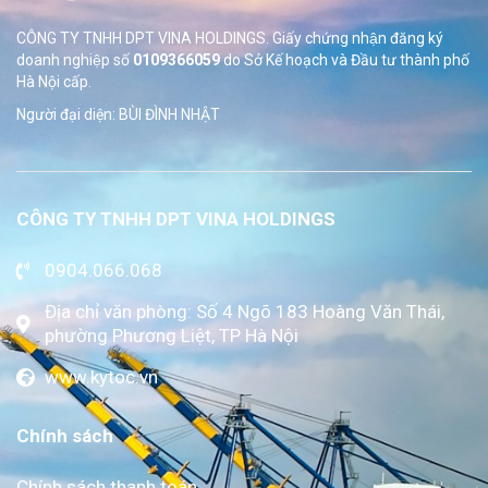
CÔNG TY TNHH DPT VINA HOLDINGS. Giấy chứng nhận đăng ký
doanh nghiệp số
0109366059
do Sở
Kế hoạch và Đầu tư thành phố
Hà Nội cấp.
Người đại diện: BÙI ĐÌNH NHẬT
CÔNG TY TNHH DPT VINA HOLDINGS
0904.066.068
Địa chỉ văn phòng: Số 4 Ngõ 183 Hoàng Văn Thái,
phường Phương Liệt, TP Hà Nội
www.kytoc.vn
Chính sách
Chính sách thanh toán