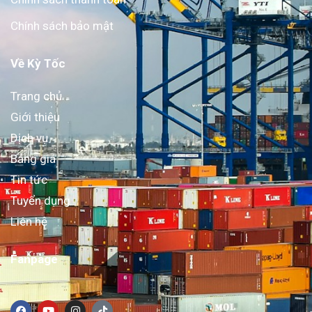
Chính sách bảo mật
Về Kỳ Tốc
Trang chủ
Giới thiệu
Dịch vụ
Bảng giá
Tin tức
Tuyển dụng
Liên hệ
Fanpage