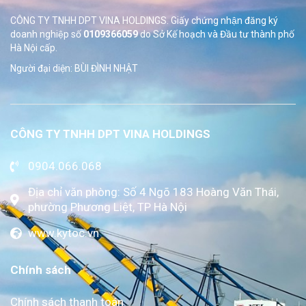
CÔNG TY TNHH DPT VINA HOLDINGS. Giấy chứng nhận đăng ký
doanh nghiệp số
0109366059
do Sở
Kế hoạch và Đầu tư thành phố
Hà Nội cấp.
Người đại diện: BÙI ĐÌNH NHẬT
CÔNG TY TNHH DPT VINA HOLDINGS
0904.066.068
Địa chỉ văn phòng: Số 4 Ngõ 183 Hoàng Văn Thái,
phường Phương Liệt, TP Hà Nội
www.kytoc.vn
Chính sách
Chính sách thanh toán