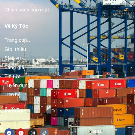
Chính sách bảo mật
Về Kỳ Tốc
Trang chủ
Giới thiệu
Dịch vụ
Bảng giá
Tin tức
Tuyển dụng
Liên hệ
Fanpage