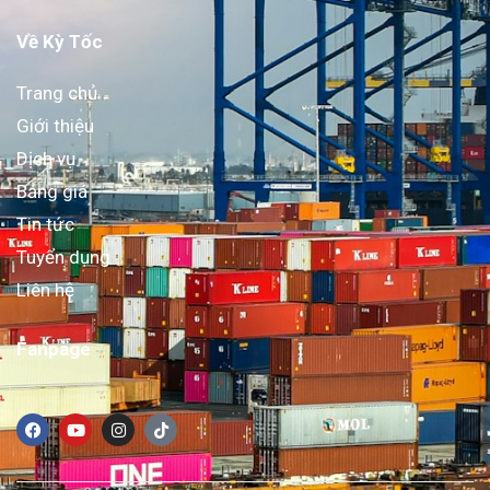
Về Kỳ Tốc
Trang chủ
Giới thiệu
Dịch vụ
Bảng giá
Tin tức
Tuyển dụng
Liên hệ
Fanpage