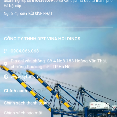
doanh nghiệp số
0109366059
do Sở
Kế hoạch và Đầu tư thành phố
Hà Nội cấp.
Người đại diện: BÙI ĐÌNH NHẬT
CÔNG TY TNHH DPT VINA HOLDINGS
0904.066.068
Địa chỉ văn phòng: Số 4 Ngõ 183 Hoàng Văn Thái,
phường Phương Liệt, TP Hà Nội
www.kytoc.vn
Chính sách
Chính sách thanh toán
Chính sách bảo mật