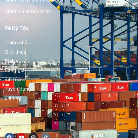
Chính sách bảo mật
Về Kỳ Tốc
Trang chủ
Giới thiệu
Dịch vụ
Bảng giá
Tin tức
Tuyển dụng
Liên hệ
Fanpage