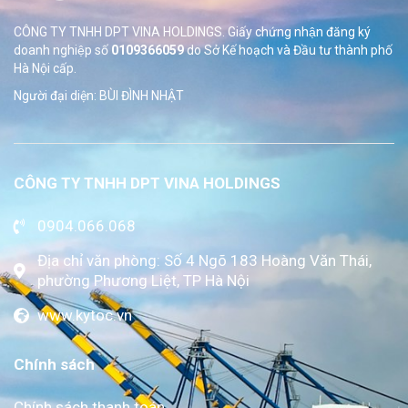
CÔNG TY TNHH DPT VINA HOLDINGS. Giấy chứng nhận đăng ký
doanh nghiệp số
0109366059
do Sở
Kế hoạch và Đầu tư thành phố
Hà Nội cấp.
Người đại diện: BÙI ĐÌNH NHẬT
CÔNG TY TNHH DPT VINA HOLDINGS
0904.066.068
Địa chỉ văn phòng: Số 4 Ngõ 183 Hoàng Văn Thái,
phường Phương Liệt, TP Hà Nội
www.kytoc.vn
Chính sách
Chính sách thanh toán