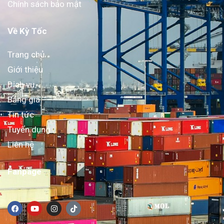
Chính sách bảo mật
Về Kỳ Tốc
Trang chủ
Giới thiệu
Dịch vụ
Bảng giá
Tin tức
Tuyển dụng
Liên hệ
Fanpage