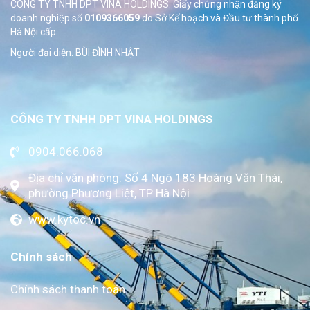
CÔNG TY TNHH DPT VINA HOLDINGS. Giấy chứng nhận đăng ký
doanh nghiệp số
0109366059
do Sở
Kế hoạch và Đầu tư thành phố
Hà Nội cấp.
Người đại diện: BÙI ĐÌNH NHẬT
CÔNG TY TNHH DPT VINA HOLDINGS
0904.066.068
Địa chỉ văn phòng: Số 4 Ngõ 183 Hoàng Văn Thái,
phường Phương Liệt, TP Hà Nội
www.kytoc.vn
Chính sách
Chính sách thanh toán