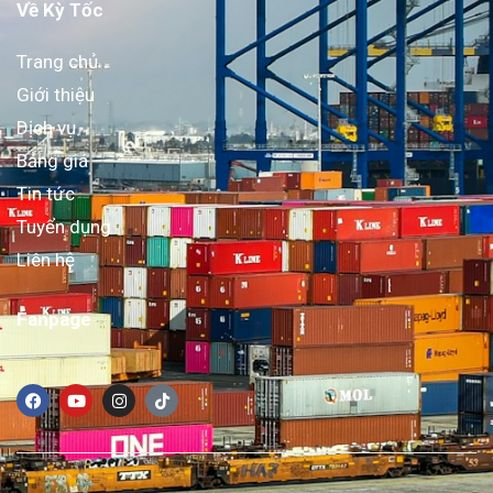
Về Kỳ Tốc
Trang chủ
Giới thiệu
Dịch vụ
Bảng giá
Tin tức
Tuyển dụng
Liên hệ
Fanpage