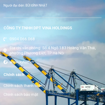
Người đại diện: BÙI ĐÌNH NHẬT
CÔNG TY TNHH DPT VINA HOLDINGS
0904.066.068
Địa chỉ văn phòng: Số 4 Ngõ 183 Hoàng Văn Thái,
phường Phương Liệt, TP Hà Nội
www.kytoc.vn
Chính sách
Chính sách thanh toán
Chính sách bảo mật