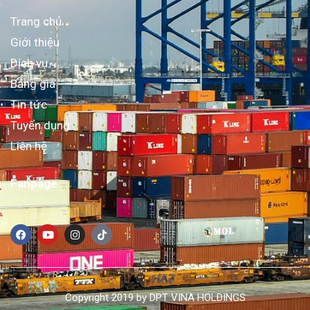
Trang chủ
Giới thiệu
Dịch vụ
Bảng giá
Tin tức
Tuyển dụng
Liên hệ
Fanpage
Copyright 2019 by DPT VINA HOLDINGS