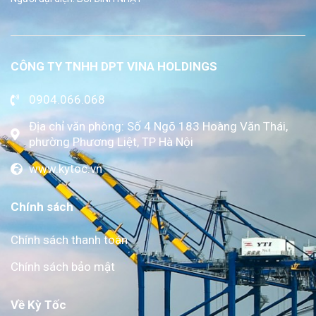
CÔNG TY TNHH DPT VINA HOLDINGS
0904.066.068
Địa chỉ văn phòng: Số 4 Ngõ 183 Hoàng Văn Thái,
phường Phương Liệt, TP Hà Nội
www.kytoc.vn
Chính sách
Chính sách thanh toán
Chính sách bảo mật
Về Kỳ Tốc