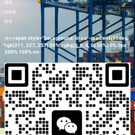
服务
价格表
联系
<span style="background: linear-gradient(90deg,
微信
rgb(211, 227, 253) 50%, rgba(0, 0, 0, 0) 50%) 0% 0px /
200% 100% no-