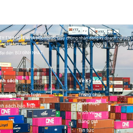
Y TNHH DPT VINA HOLDINGS. Giấy chứng nhận đăng ký doanh nghiệp 
phố Hà Nội cấp.
đại diện: BÙI ĐÌNH NHẬT
nh sách
Về Kỳ Tốc
nh sách thanh toán
Trang chủ
Giới thiệu
nh sách bảo mật
Dịch vụ
Bảng giá
Tin tức