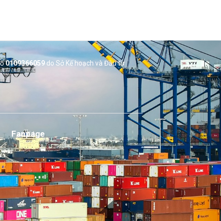
số
0109366059
do Sở
Kế hoạch và Đầu tư
Fanpage