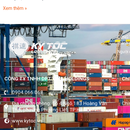
Xem thêm »
CÔNG T
thành 
Người 
CÔNG TY TNHH DPT VINA HOLDINGS
Chí
0904.066.068
Chí
Địa chỉ văn phòng: Số 4 Ngõ 183 Hoàng Văn
Chí
Thái, phường Phương Liệt, TP Hà Nội
www.kytoc.vn