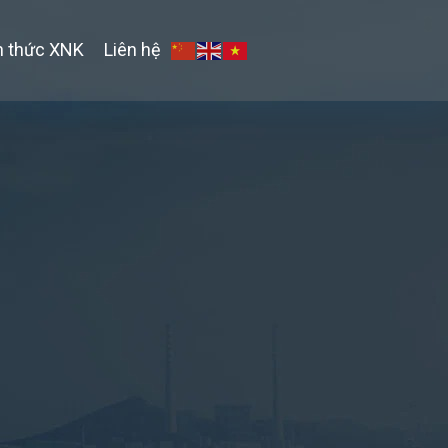
n thức XNK
Liên hệ