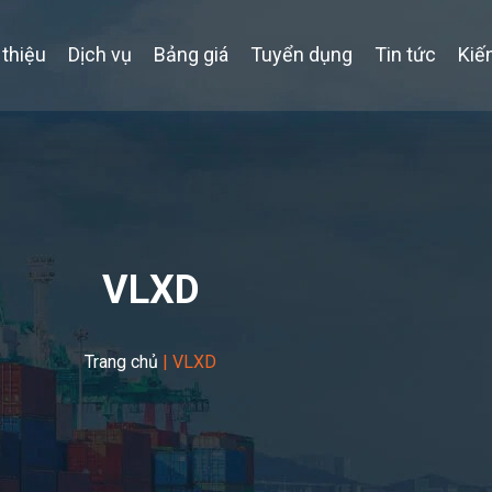
 thiệu
Dịch vụ
Bảng giá
Tuyển dụng
Tin tức
Kiế
VLXD
Trang chủ
|
VLXD