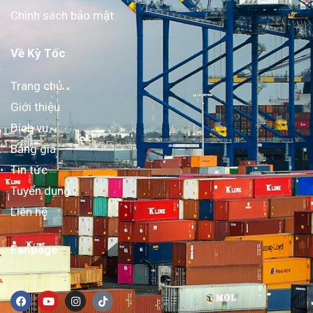
Chính sách bảo mật
Về Kỳ Tốc
Trang chủ
Giới thiệu
Dịch vụ
Bảng giá
Tin tức
Tuyển dụng
Liên hệ
Fanpage