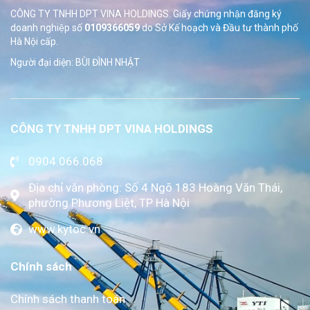
CÔNG TY TNHH DPT VINA HOLDINGS. Giấy chứng nhận đăng ký
doanh nghiệp số
0109366059
do Sở
Kế hoạch và Đầu tư thành phố
Hà Nội cấp.
Người đại diện: BÙI ĐÌNH NHẬT
CÔNG TY TNHH DPT VINA HOLDINGS
0904.066.068
Địa chỉ văn phòng: Số 4 Ngõ 183 Hoàng Văn Thái,
phường Phương Liệt, TP Hà Nội
www.kytoc.vn
Chính sách
Chính sách thanh toán