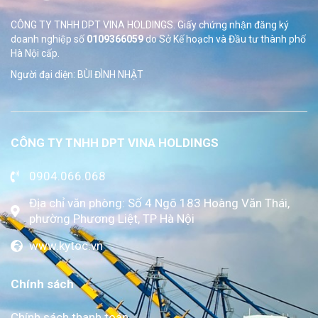
CÔNG TY TNHH DPT VINA HOLDINGS. Giấy chứng nhận đăng ký
doanh nghiệp số
0109366059
do Sở
Kế hoạch và Đầu tư thành phố
Hà Nội cấp.
Người đại diện: BÙI ĐÌNH NHẬT
CÔNG TY TNHH DPT VINA HOLDINGS
0904.066.068
Địa chỉ văn phòng: Số 4 Ngõ 183 Hoàng Văn Thái,
phường Phương Liệt, TP Hà Nội
www.kytoc.vn
Chính sách
Chính sách thanh toán