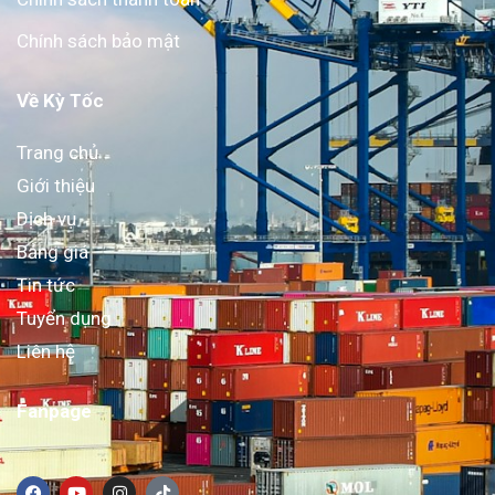
Chính sách bảo mật
Về Kỳ Tốc
Trang chủ
Giới thiệu
Dịch vụ
Bảng giá
Tin tức
Tuyển dụng
Liên hệ
Fanpage