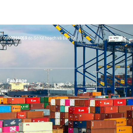
số
0109366059
do Sở
Kế hoạch và Đầu tư
Fanpage