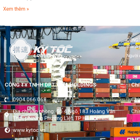
Xem thêm »
CÔNG T
thành 
Người 
CÔNG TY TNHH DPT VINA HOLDINGS
Chí
0904.066.068
Chí
Địa chỉ văn phòng: Số 4 Ngõ 183 Hoàng Văn
Chí
Thái, phường Phương Liệt, TP Hà Nội
www.kytoc.vn