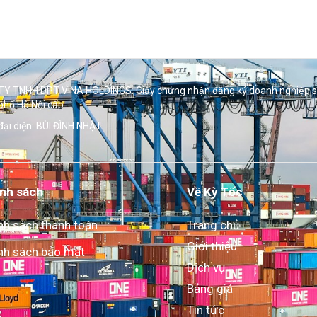
Y TNHH DPT VINA HOLDINGS. Giấy chứng nhận đăng ký doanh nghiệp 
phố Hà Nội cấp.
đại diện: BÙI ĐÌNH NHẬT
nh sách
Về Kỳ Tốc
nh sách thanh toán
Trang chủ
Giới thiệu
nh sách bảo mật
Dịch vụ
Bảng giá
Tin tức