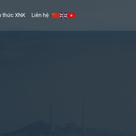
n thức XNK
Liên hệ