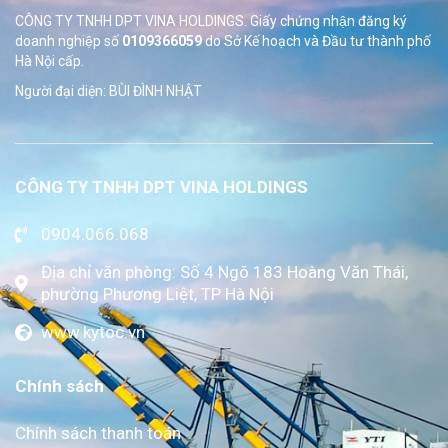
CÔNG TY TNHH DPT VINA HOLDINGS. Giấy chứng nhận đăng ký
doanh nghiệp số
0109366059
do Sở
Kế hoạch và Đầu tư thành phố
Hà Nội cấp.
Người đại diện: BÙI ĐÌNH NHẬT
CÔNG TY TNHH DPT VINA HOLDINGS
0904.066.068
Địa chỉ văn phòng: Số 4 Ngõ 183 Hoàng Văn Thái,
phường Phương Liệt, TP Hà Nội
www.kytoc.vn
Chính sách
Chính sách thanh toán