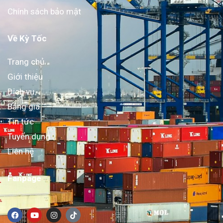
Chính sách bảo mật
Về Kỳ Tốc
Trang chủ
Giới thiệu
Dịch vụ
Bảng giá
Tin tức
Tuyển dụng
Liên hệ
Fanpage