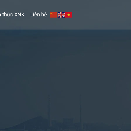
n thức XNK
Liên hệ