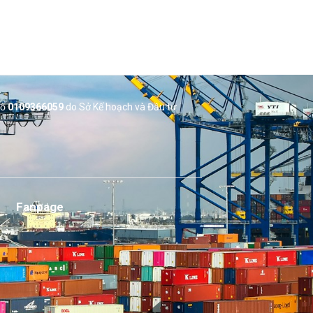
số
0109366059
do Sở
Kế hoạch và Đầu tư
Fanpage