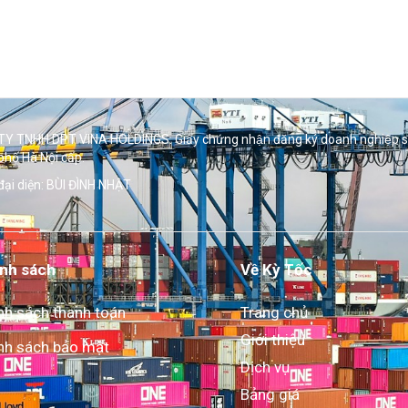
Y TNHH DPT VINA HOLDINGS. Giấy chứng nhận đăng ký doanh nghiệp 
phố Hà Nội cấp.
đại diện: BÙI ĐÌNH NHẬT
nh sách
Về Kỳ Tốc
nh sách thanh toán
Trang chủ
Giới thiệu
nh sách bảo mật
Dịch vụ
Bảng giá