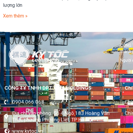
lượng lớn
Xem thêm »
CÔNG T
thành 
Người 
CÔNG TY TNHH DPT VINA HOLDINGS
Chí
0904.066.068
Chí
Địa chỉ văn phòng: Số 4 Ngõ 183 Hoàng Văn
Chí
Thái, phường Phương Liệt, TP Hà Nội
www.kytoc.vn