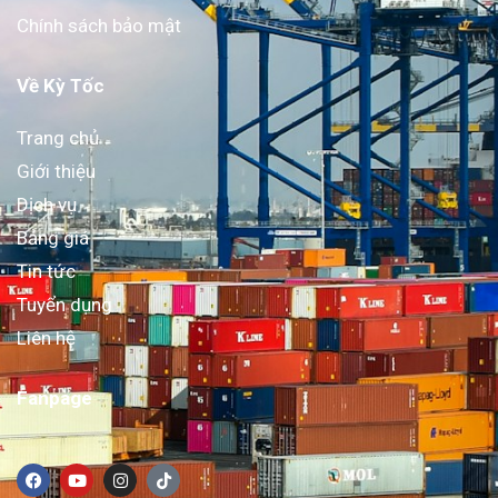
Chính sách bảo mật
Về Kỳ Tốc
Trang chủ
Giới thiệu
Dịch vụ
Bảng giá
Tin tức
Tuyển dụng
Liên hệ
Fanpage