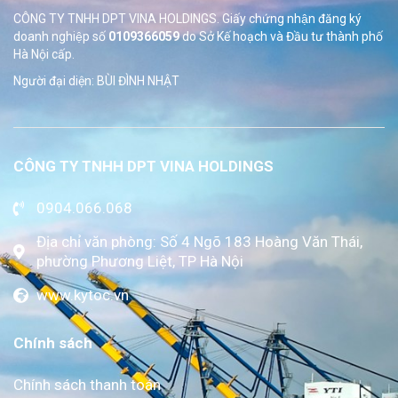
CÔNG TY TNHH DPT VINA HOLDINGS. Giấy chứng nhận đăng ký
doanh nghiệp số
0109366059
do Sở
Kế hoạch và Đầu tư thành phố
Hà Nội cấp.
Người đại diện: BÙI ĐÌNH NHẬT
CÔNG TY TNHH DPT VINA HOLDINGS
0904.066.068
Địa chỉ văn phòng: Số 4 Ngõ 183 Hoàng Văn Thái,
phường Phương Liệt, TP Hà Nội
www.kytoc.vn
Chính sách
Chính sách thanh toán