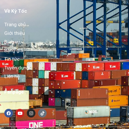
Về Kỳ Tốc
Trang chủ
Giới thiệu
Dịch vụ
Bảng giá
Tin tức
Tuyển dụng
Liên hệ
Fanpage