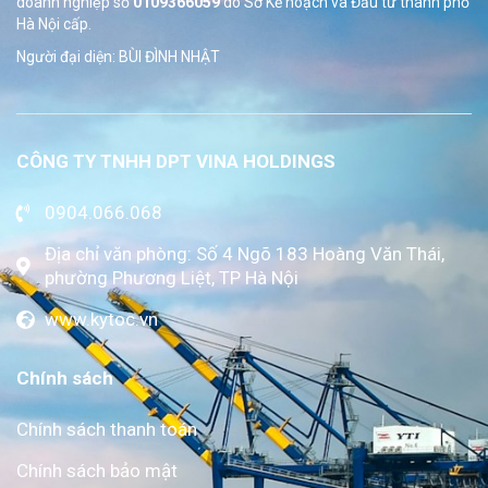
doanh nghiệp số
0109366059
do Sở
Kế hoạch và Đầu tư thành phố
Hà Nội cấp.
Người đại diện: BÙI ĐÌNH NHẬT
CÔNG TY TNHH DPT VINA HOLDINGS
0904.066.068
Địa chỉ văn phòng: Số 4 Ngõ 183 Hoàng Văn Thái,
phường Phương Liệt, TP Hà Nội
www.kytoc.vn
Chính sách
Chính sách thanh toán
Chính sách bảo mật