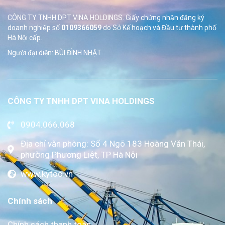
CÔNG TY TNHH DPT VINA HOLDINGS. Giấy chứng nhận đăng ký
doanh nghiệp số
0109366059
do Sở
Kế hoạch và Đầu tư thành phố
Hà Nội cấp.
Người đại diện: BÙI ĐÌNH NHẬT
CÔNG TY TNHH DPT VINA HOLDINGS
0904.066.068
Địa chỉ văn phòng: Số 4 Ngõ 183 Hoàng Văn Thái,
phường Phương Liệt, TP Hà Nội
www.kytoc.vn
Chính sách
Chính sách thanh toán