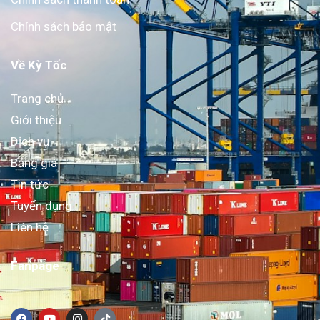
Chính sách bảo mật
Về Kỳ Tốc
Trang chủ
Giới thiệu
Dịch vụ
Bảng giá
Tin tức
Tuyển dụng
Liên hệ
Fanpage