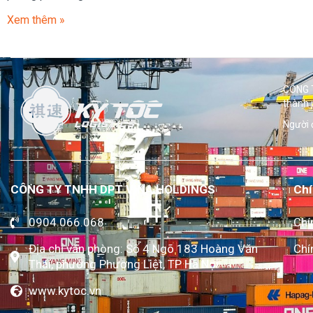
Xem thêm »
CÔNG T
thành 
Người 
CÔNG TY TNHH DPT VINA HOLDINGS
Chí
0904.066.068
Chí
Địa chỉ văn phòng: Số 4 Ngõ 183 Hoàng Văn
Chí
Thái, phường Phương Liệt, TP Hà Nội
www.kytoc.vn