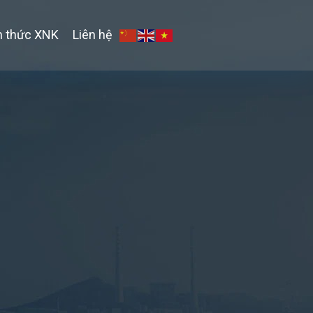
n thức XNK
Liên hệ