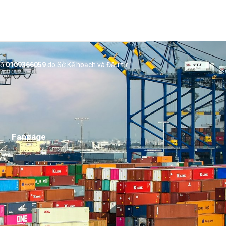
số
0109366059
do Sở
Kế hoạch và Đầu tư
Fanpage