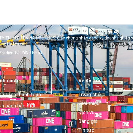
Y TNHH DPT VINA HOLDINGS. Giấy chứng nhận đăng ký doanh nghiệp 
phố Hà Nội cấp.
đại diện: BÙI ĐÌNH NHẬT
nh sách
Về Kỳ Tốc
nh sách thanh toán
Trang chủ
Giới thiệu
nh sách bảo mật
Dịch vụ
Bảng giá
Tin tức