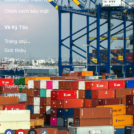
Chính sách bảo mật
Về Kỳ Tốc
Trang chủ
Giới thiệu
Dịch vụ
Bảng giá
Tin tức
Tuyển dụng
Liên hệ
Fanpage