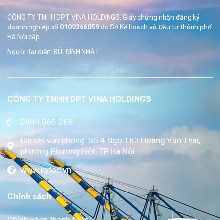
CÔNG TY TNHH DPT VINA HOLDINGS. Giấy chứng nhận đăng ký
doanh nghiệp số
0109366059
do Sở
Kế hoạch và Đầu tư thành phố
Hà Nội cấp.
Người đại diện: BÙI ĐÌNH NHẬT
CÔNG TY TNHH DPT VINA HOLDINGS
0904.066.068
Địa chỉ văn phòng: Số 4 Ngõ 183 Hoàng Văn Thái,
phường Phương Liệt, TP Hà Nội
www.kytoc.vn
Chính sách
Chính sách thanh toán