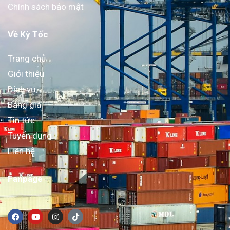
Chính sách bảo mật
Về Kỳ Tốc
Trang chủ
Giới thiệu
Dịch vụ
Bảng giá
Tin tức
Tuyển dụng
Liên hệ
Fanpage