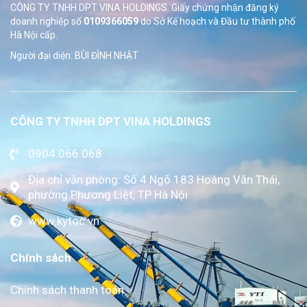
CÔNG TY TNHH DPT VINA HOLDINGS. Giấy chứng nhận đăng ký
doanh nghiệp số
0109366059
do Sở
Kế hoạch và Đầu tư thành phố
Hà Nội cấp.
Người đại diện: BÙI ĐÌNH NHẬT
CÔNG TY TNHH DPT VINA HOLDINGS
0904.066.068
Địa chỉ văn phòng: Số 4 Ngõ 183 Hoàng Văn Thái,
phường Phương Liệt, TP Hà Nội
www.kytoc.vn
Chính sách
Chính sách thanh toán