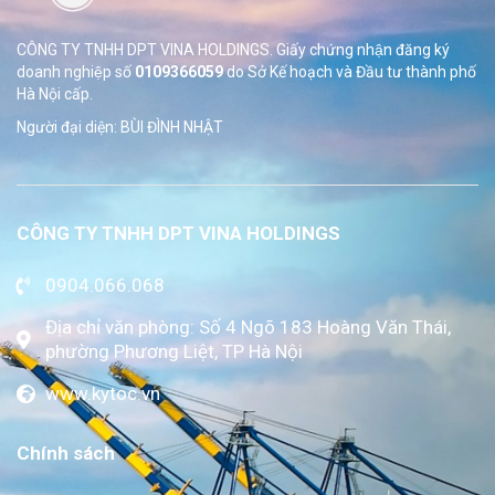
CÔNG TY TNHH DPT VINA HOLDINGS. Giấy chứng nhận đăng ký
doanh nghiệp số
0109366059
do Sở
Kế hoạch và Đầu tư thành phố
Hà Nội cấp.
Người đại diện: BÙI ĐÌNH NHẬT
CÔNG TY TNHH DPT VINA HOLDINGS
0904.066.068
Địa chỉ văn phòng: Số 4 Ngõ 183 Hoàng Văn Thái,
phường Phương Liệt, TP Hà Nội
www.kytoc.vn
Chính sách