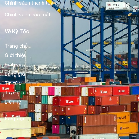
Chính sách thanh toán
Chính sách bảo mật
Về Kỳ Tốc
Trang chủ
Giới thiệu
Dịch vụ
Bảng giá
Tin tức
Tuyển dụng
Liên hệ
Fanpage