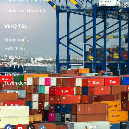
Chính sách bảo mật
Về Kỳ Tốc
Trang chủ
Giới thiệu
Dịch vụ
Bảng giá
Tin tức
Tuyển dụng
Liên hệ
Fanpage