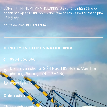
CÔNG TY TNHH DPT VINA HOLDINGS. Giấy chứng nhận đăng ký
doanh nghiệp số
0109366059
do Sở
Kế hoạch và Đầu tư thành phố
Hà Nội cấp.
Người đại diện: BÙI ĐÌNH NHẬT
CÔNG TY TNHH DPT VINA HOLDINGS
0904.066.068
Địa chỉ văn phòng: Số 4 Ngõ 183 Hoàng Văn Thái,
phường Phương Liệt, TP Hà Nội
www.kytoc.vn
Chính sách
Chính sách thanh toán