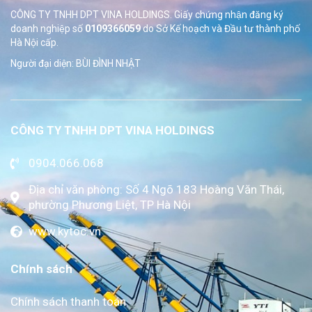
CÔNG TY TNHH DPT VINA HOLDINGS. Giấy chứng nhận đăng ký
doanh nghiệp số
0109366059
do Sở
Kế hoạch và Đầu tư thành phố
Hà Nội cấp.
Người đại diện: BÙI ĐÌNH NHẬT
CÔNG TY TNHH DPT VINA HOLDINGS
0904.066.068
Địa chỉ văn phòng: Số 4 Ngõ 183 Hoàng Văn Thái,
phường Phương Liệt, TP Hà Nội
www.kytoc.vn
Chính sách
Chính sách thanh toán