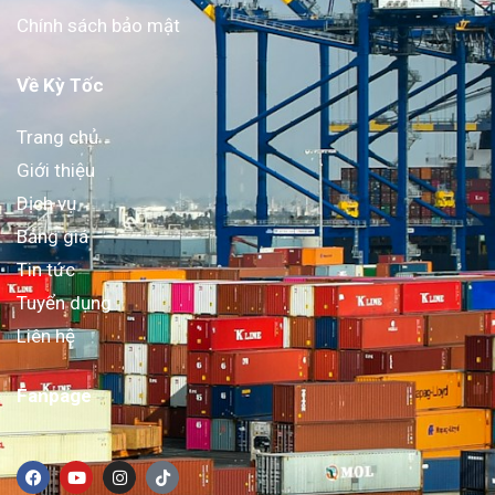
Chính sách bảo mật
Về Kỳ Tốc
Trang chủ
Giới thiệu
Dịch vụ
Bảng giá
Tin tức
Tuyển dụng
Liên hệ
Fanpage