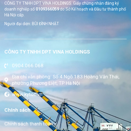
CÔNG TY TNHH DPT VINA HOLDINGS. Giấy chứng nhận đăng ký
doanh nghiệp số
0109366059
do Sở
Kế hoạch và Đầu tư thành phố
Hà Nội cấp.
Người đại diện: BÙI ĐÌNH NHẬT
CÔNG TY TNHH DPT VINA HOLDINGS
0904.066.068
Địa chỉ văn phòng: Số 4 Ngõ 183 Hoàng Văn Thái,
phường Phương Liệt, TP Hà Nội
www.kytoc.vn
Chính sách
Chính sách thanh toán