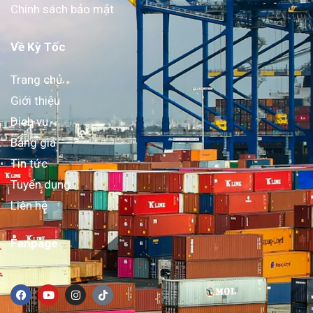
Chính sách bảo mật
Về Kỳ Tốc
Trang chủ
Giới thiệu
Dịch vụ
Bảng giá
Tin tức
Tuyển dụng
Liên hệ
Fanpage