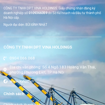
CÔNG TY TNHH DPT VINA HOLDINGS. Giấy chứng nhận đăng ký
doanh nghiệp số
0109366059
do Sở
Kế hoạch và Đầu tư thành phố
Hà Nội cấp.
Người đại diện: BÙI ĐÌNH NHẬT
CÔNG TY TNHH DPT VINA HOLDINGS
0904.066.068
Địa chỉ văn phòng: Số 4 Ngõ 183 Hoàng Văn Thái,
phường Phương Liệt, TP Hà Nội
www.kytoc.vn
Chính sách
Chính sách thanh toán