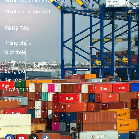
Chính sách bảo mật
Về Kỳ Tốc
Trang chủ
Giới thiệu
Dịch vụ
Bảng giá
Tin tức
Tuyển dụng
Liên hệ
Fanpage