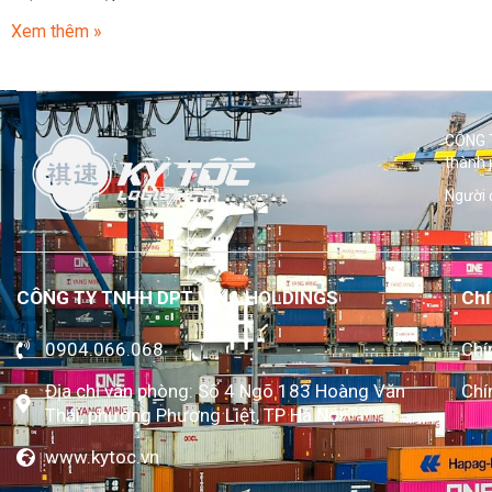
Xem thêm »
CÔNG T
thành 
Người 
CÔNG TY TNHH DPT VINA HOLDINGS
Chí
0904.066.068
Chí
Địa chỉ văn phòng: Số 4 Ngõ 183 Hoàng Văn
Chí
Thái, phường Phương Liệt, TP Hà Nội
www.kytoc.vn