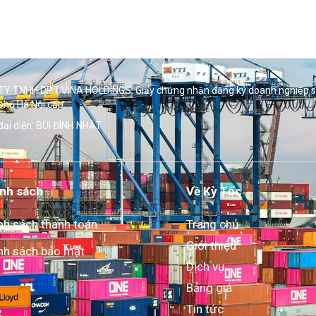
Y TNHH DPT VINA HOLDINGS. Giấy chứng nhận đăng ký doanh nghiệp 
phố Hà Nội cấp.
đại diện: BÙI ĐÌNH NHẬT
nh sách
Về Kỳ Tốc
nh sách thanh toán
Trang chủ
Giới thiệu
nh sách bảo mật
Dịch vụ
Bảng giá
Tin tức