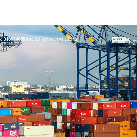
số
0109366059
do Sở
Kế hoạch và Đầu tư
Fanpage