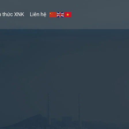
n thức XNK
Liên hệ