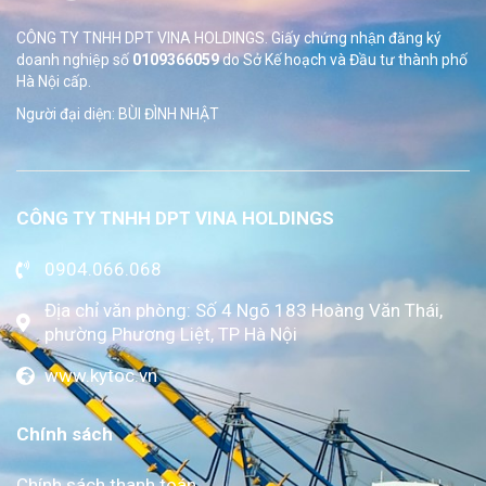
CÔNG TY TNHH DPT VINA HOLDINGS. Giấy chứng nhận đăng ký
doanh nghiệp số
0109366059
do Sở
Kế hoạch và Đầu tư thành phố
Hà Nội cấp.
Người đại diện: BÙI ĐÌNH NHẬT
CÔNG TY TNHH DPT VINA HOLDINGS
0904.066.068
Địa chỉ văn phòng: Số 4 Ngõ 183 Hoàng Văn Thái,
phường Phương Liệt, TP Hà Nội
www.kytoc.vn
Chính sách
Chính sách thanh toán