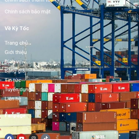
Chính sách bảo mật
Về Kỳ Tốc
Trang chủ
Giới thiệu
Dịch vụ
Bảng giá
Tin tức
Tuyển dụng
Liên hệ
Fanpage