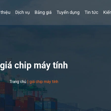
 thiệu
Dịch vụ
Bảng giá
Tuyển dụng
Tin tức
Kiế
giá chip máy tính
Trang chủ
|
giá chip máy tính