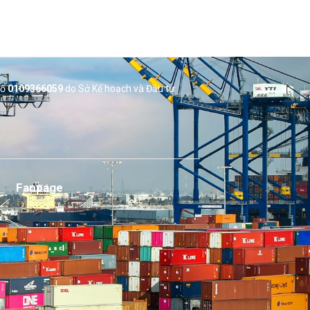
số
0109366059
do Sở
Kế hoạch và Đầu tư
Fanpage