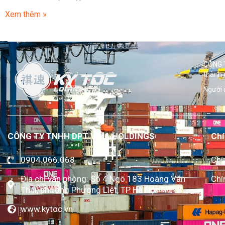
Xem thêm »
CÔNG T
thành 
Người 
CÔNG TY TNHH DPT VINA HOLDINGS
Chí
0904.066.068
Chí
Địa chỉ văn phòng: Số 4 Ngõ 183 Hoàng Văn
Chí
Thái, phường Phương Liệt, TP Hà Nội
www.kytoc.vn