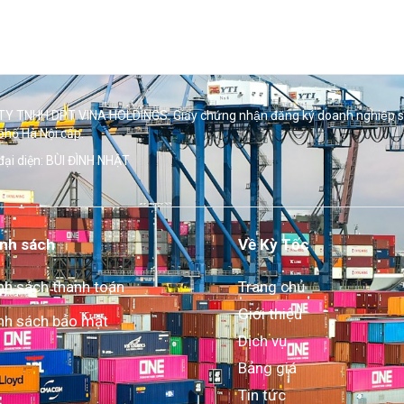
Y TNHH DPT VINA HOLDINGS. Giấy chứng nhận đăng ký doanh nghiệp 
phố Hà Nội cấp.
đại diện: BÙI ĐÌNH NHẬT
nh sách
Về Kỳ Tốc
nh sách thanh toán
Trang chủ
Giới thiệu
nh sách bảo mật
Dịch vụ
Bảng giá
Tin tức