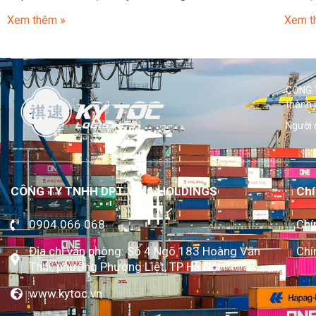
Xem thêm »
Xem t
CÔNG T
thành 
Người 
CÔNG TY TNHH DPT VINA HOLDINGS
Chí
0904.066.068
Chí
Địa chỉ văn phòng: Số 4 Ngõ 183 Hoàng Văn
Chí
Thái, phường Phương Liệt, TP Hà Nội
www.kytoc.vn