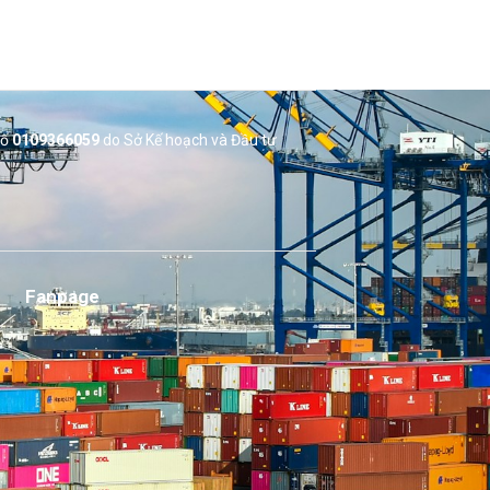
số
0109366059
do Sở
Kế hoạch và Đầu tư
Fanpage