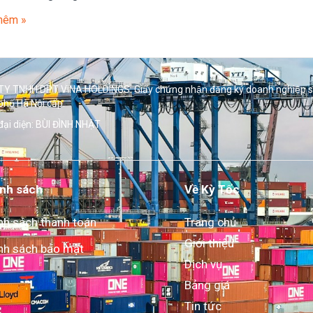
hêm »
Y TNHH DPT VINA HOLDINGS. Giấy chứng nhận đăng ký doanh nghiệp 
phố Hà Nội cấp.
đại diện: BÙI ĐÌNH NHẬT
nh sách
Về Kỳ Tốc
nh sách thanh toán
Trang chủ
Giới thiệu
nh sách bảo mật
Dịch vụ
Bảng giá
Tin tức