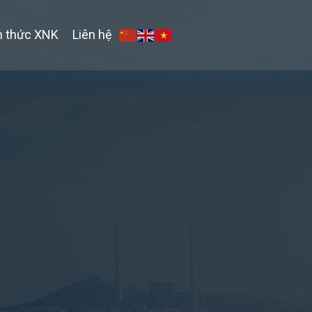
n thức XNK
Liên hệ