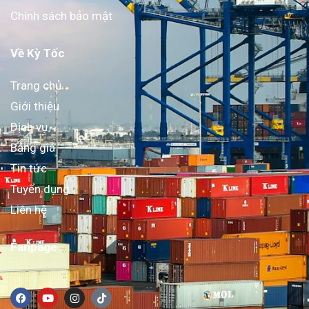
Chính sách bảo mật
Về Kỳ Tốc
Trang chủ
Giới thiệu
Dịch vụ
Bảng giá
Tin tức
Tuyển dụng
Liên hệ
Fanpage