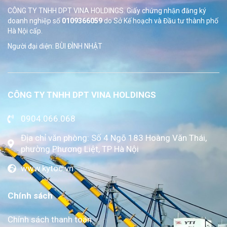
CÔNG TY TNHH DPT VINA HOLDINGS. Giấy chứng nhận đăng ký
doanh nghiệp số
0109366059
do Sở
Kế hoạch và Đầu tư thành phố
Hà Nội cấp.
Người đại diện: BÙI ĐÌNH NHẬT
CÔNG TY TNHH DPT VINA HOLDINGS
0904.066.068
Địa chỉ văn phòng: Số 4 Ngõ 183 Hoàng Văn Thái,
phường Phương Liệt, TP Hà Nội
www.kytoc.vn
Chính sách
Chính sách thanh toán