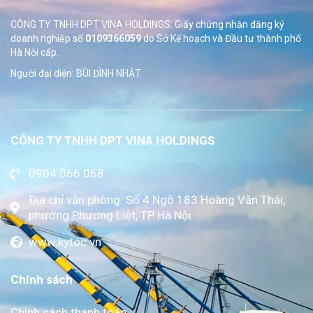
CÔNG TY TNHH DPT VINA HOLDINGS. Giấy chứng nhận đăng ký
doanh nghiệp số
0109366059
do Sở
Kế hoạch và Đầu tư thành phố
Hà Nội cấp.
Người đại diện: BÙI ĐÌNH NHẬT
CÔNG TY TNHH DPT VINA HOLDINGS
0904.066.068
Địa chỉ văn phòng: Số 4 Ngõ 183 Hoàng Văn Thái,
phường Phương Liệt, TP Hà Nội
www.kytoc.vn
Chính sách
Chính sách thanh toán