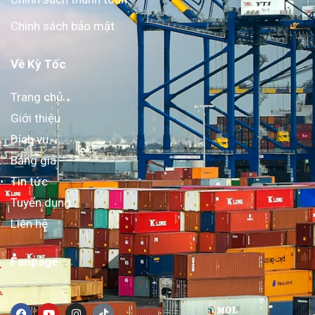
Chính sách bảo mật
Về Kỳ Tốc
Trang chủ
Giới thiệu
Dịch vụ
Bảng giá
Tin tức
Tuyển dụng
Liên hệ
Fanpage