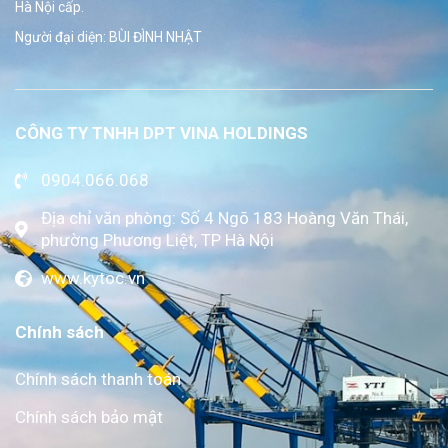
Hà Nội cấp.
Người đại diện: BÙI ĐÌNH NHẬT
CÔNG TY TNHH DPT VINA HOLDINGS
0904.066.068
Địa chỉ văn phòng: Số 4 Ngõ 183 Hoàng Văn Thái,
phường Phương Liệt, TP Hà Nội
www.kytoc.vn
Chính sách
Chính sách thanh toán
Chính sách bảo mật