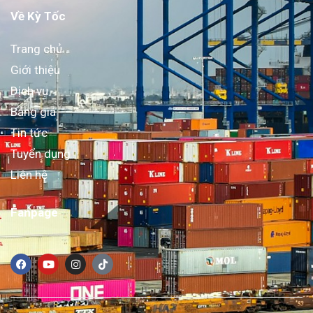
Về Kỳ Tốc
Trang chủ
Giới thiệu
Dịch vụ
Bảng giá
Tin tức
Tuyển dụng
Liên hệ
Fanpage