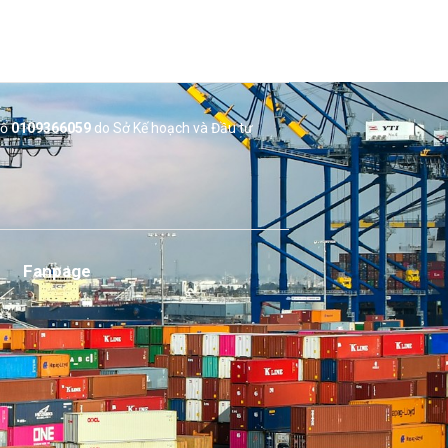
số
0109366059
do Sở
Kế hoạch và Đầu tư
Fanpage