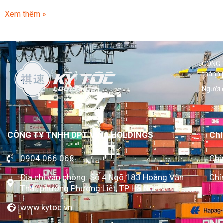
Xem thêm »
CÔNG T
thành 
Người 
CÔNG TY TNHH DPT VINA HOLDINGS
Chí
0904.066.068
Chí
Địa chỉ văn phòng: Số 4 Ngõ 183 Hoàng Văn
Chí
Thái, phường Phương Liệt, TP Hà Nội
www.kytoc.vn