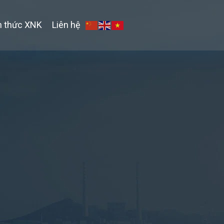
n thức XNK
Liên hệ