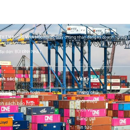
Y TNHH DPT VINA HOLDINGS. Giấy chứng nhận đăng ký doanh nghiệp 
phố Hà Nội cấp.
đại diện: BÙI ĐÌNH NHẬT
nh sách
Về Kỳ Tốc
nh sách thanh toán
Trang chủ
Giới thiệu
nh sách bảo mật
Dịch vụ
Bảng giá
Tin tức