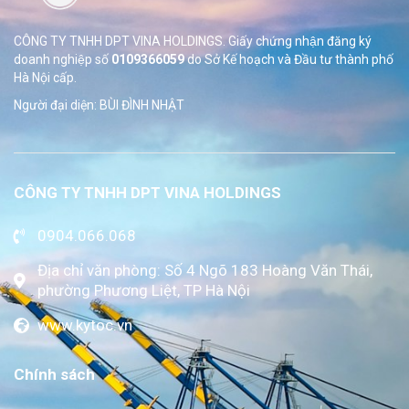
CÔNG TY TNHH DPT VINA HOLDINGS. Giấy chứng nhận đăng ký
doanh nghiệp số
0109366059
do Sở
Kế hoạch và Đầu tư thành phố
Hà Nội cấp.
Người đại diện: BÙI ĐÌNH NHẬT
CÔNG TY TNHH DPT VINA HOLDINGS
0904.066.068
Địa chỉ văn phòng: Số 4 Ngõ 183 Hoàng Văn Thái,
phường Phương Liệt, TP Hà Nội
www.kytoc.vn
Chính sách