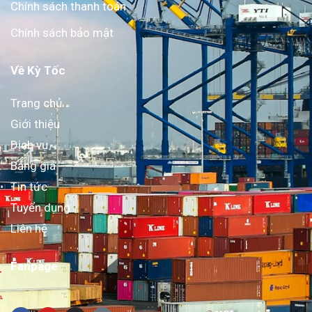
Chính sách thanh toán
Chính sách bảo mật
Về Kỳ Tốc
Trang chủ
Giới thiệu
Dịch vụ
Bảng giá
Tin tức
Tuyển dụng
Liên hệ
Fanpage