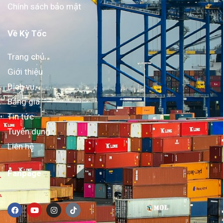
Chính sách bảo mật
Về Kỳ Tốc
Trang chủ
Giới thiệu
Dịch vụ
Bảng giá
Tin tức
Tuyển dụng
Liên hệ
Fanpage