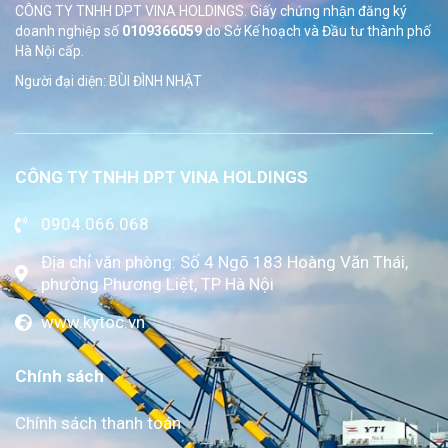
CÔNG TY TNHH DPT VINA HOLDINGS. Giấy chứng nhận đăng ký
doanh nghiệp số
0109366059
do Sở
Kế hoạch và Đầu tư thành phố
Hà Nội cấp.
Người đại diện: BÙI ĐÌNH NHẬT
CÔNG TY TNHH DPT VINA HOLDINGS
0904.066.068
Địa chỉ văn phòng: Số 4 Ngõ 183 Hoàng Văn Thái,
phường Phương Liệt, TP Hà Nội
www.kytoc.vn
Chính sách
Chính sách thanh toán